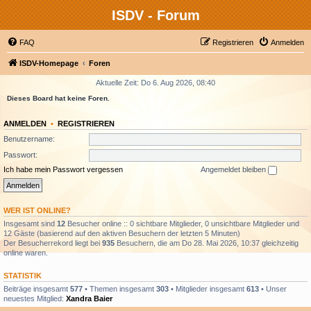
ISDV - Forum
FAQ
Registrieren
Anmelden
ISDV-Homepage
Foren
Aktuelle Zeit: Do 6. Aug 2026, 08:40
Dieses Board hat keine Foren.
ANMELDEN
•
REGISTRIEREN
Benutzername:
Passwort:
Ich habe mein Passwort vergessen
Angemeldet bleiben
WER IST ONLINE?
Insgesamt sind
12
Besucher online :: 0 sichtbare Mitglieder, 0 unsichtbare Mitglieder und
12 Gäste (basierend auf den aktiven Besuchern der letzten 5 Minuten)
Der Besucherrekord liegt bei
935
Besuchern, die am Do 28. Mai 2026, 10:37 gleichzeitig
online waren.
STATISTIK
Beiträge insgesamt
577
• Themen insgesamt
303
• Mitglieder insgesamt
613
• Unser
neuestes Mitglied:
Xandra Baier