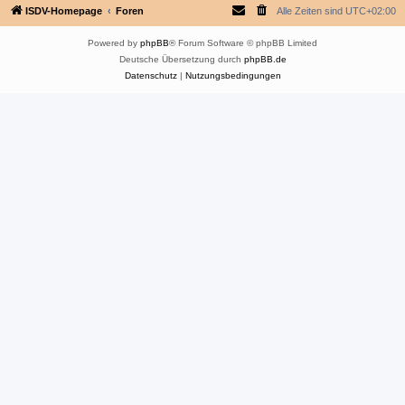
ISDV-Homepage
Foren
Alle Zeiten sind
UTC+02:00
Powered by
phpBB
® Forum Software © phpBB Limited
Deutsche Übersetzung durch
phpBB.de
Datenschutz
|
Nutzungsbedingungen