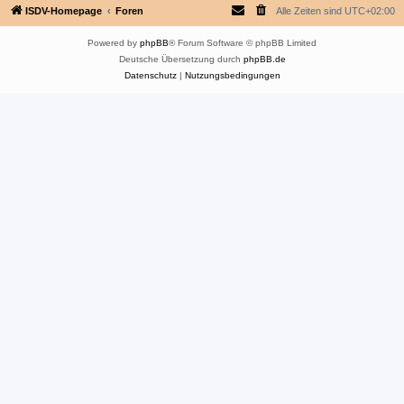
ISDV-Homepage
Foren
Alle Zeiten sind
UTC+02:00
Powered by
phpBB
® Forum Software © phpBB Limited
Deutsche Übersetzung durch
phpBB.de
Datenschutz
|
Nutzungsbedingungen