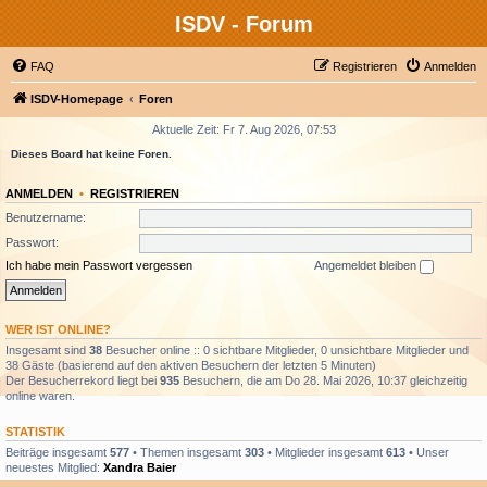
ISDV - Forum
FAQ
Registrieren
Anmelden
ISDV-Homepage
Foren
Aktuelle Zeit: Fr 7. Aug 2026, 07:53
Dieses Board hat keine Foren.
ANMELDEN
•
REGISTRIEREN
Benutzername:
Passwort:
Ich habe mein Passwort vergessen
Angemeldet bleiben
WER IST ONLINE?
Insgesamt sind
38
Besucher online :: 0 sichtbare Mitglieder, 0 unsichtbare Mitglieder und
38 Gäste (basierend auf den aktiven Besuchern der letzten 5 Minuten)
Der Besucherrekord liegt bei
935
Besuchern, die am Do 28. Mai 2026, 10:37 gleichzeitig
online waren.
STATISTIK
Beiträge insgesamt
577
• Themen insgesamt
303
• Mitglieder insgesamt
613
• Unser
neuestes Mitglied:
Xandra Baier