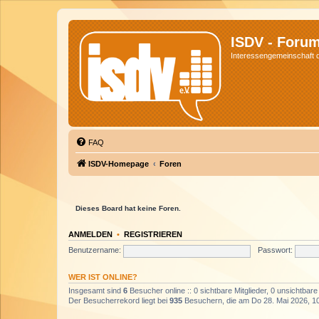
ISDV - Foru
Interessengemeinschaft de
FAQ
ISDV-Homepage
Foren
Dieses Board hat keine Foren.
ANMELDEN
•
REGISTRIEREN
Benutzername:
Passwort:
WER IST ONLINE?
Insgesamt sind
6
Besucher online :: 0 sichtbare Mitglieder, 0 unsichtbar
Der Besucherrekord liegt bei
935
Besuchern, die am Do 28. Mai 2026, 10: