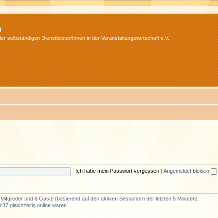
m
r selbständigen Dienstleister/Innen in der Veranstaltungswirtschaft e.V.
Ich habe mein Passwort vergessen
|
Angemeldet bleiben
e Mitglieder und 6 Gäste (basierend auf den aktiven Besuchern der letzten 5 Minuten)
37 gleichzeitig online waren.