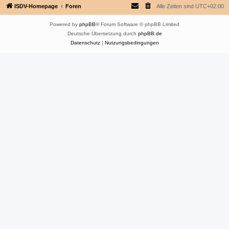
ISDV-Homepage
Foren
Alle Zeiten sind
UTC+02:00
Powered by
phpBB
® Forum Software © phpBB Limited
Deutsche Übersetzung durch
phpBB.de
Datenschutz
|
Nutzungsbedingungen