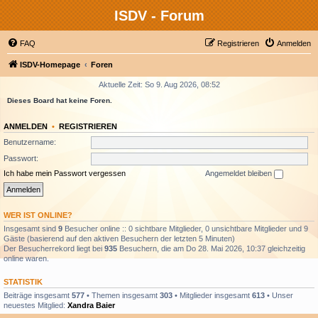
ISDV - Forum
FAQ
Registrieren
Anmelden
ISDV-Homepage
Foren
Aktuelle Zeit: So 9. Aug 2026, 08:52
Dieses Board hat keine Foren.
ANMELDEN
•
REGISTRIEREN
Benutzername:
Passwort:
Ich habe mein Passwort vergessen
Angemeldet bleiben
WER IST ONLINE?
Insgesamt sind
9
Besucher online :: 0 sichtbare Mitglieder, 0 unsichtbare Mitglieder und 9
Gäste (basierend auf den aktiven Besuchern der letzten 5 Minuten)
Der Besucherrekord liegt bei
935
Besuchern, die am Do 28. Mai 2026, 10:37 gleichzeitig
online waren.
STATISTIK
Beiträge insgesamt
577
• Themen insgesamt
303
• Mitglieder insgesamt
613
• Unser
neuestes Mitglied:
Xandra Baier