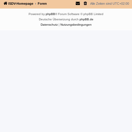
ISDV-Homepage
Foren
Alle Zeiten sind
UTC+02:00
Powered by
phpBB
® Forum Software © phpBB Limited
Deutsche Übersetzung durch
phpBB.de
Datenschutz
|
Nutzungsbedingungen