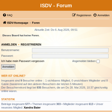
ISDV - Forum
FAQ
Registrieren
Anmelden
ISDV-Homepage
Foren
Aktuelle Zeit: Do 6. Aug 2026, 09:51
Dieses Board hat keine Foren.
ANMELDEN
•
REGISTRIEREN
Benutzername:
Passwort:
Ich habe mein Passwort vergessen
Angemeldet bleiben
WER IST ONLINE?
Insgesamt sind
9
Besucher online :: 1 sichtbares Mitglied, 0 unsichtbare Mitglieder und 8
Gäste (basierend auf den aktiven Besuchern der letzten 5 Minuten)
Der Besucherrekord liegt bei
935
Besuchern, die am Do 28. Mai 2026, 10:37 gleichzeitig
online waren.
STATISTIK
Beiträge insgesamt
577
• Themen insgesamt
303
• Mitglieder insgesamt
613
• Unser
neuestes Mitglied:
Xandra Baier