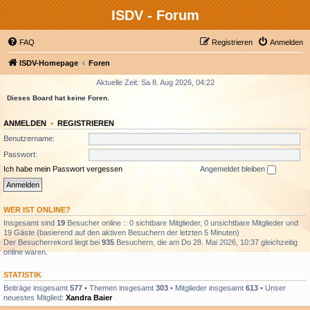
ISDV - Forum
FAQ
Registrieren
Anmelden
ISDV-Homepage
Foren
Aktuelle Zeit: Sa 8. Aug 2026, 04:22
Dieses Board hat keine Foren.
ANMELDEN
•
REGISTRIEREN
Benutzername:
Passwort:
Ich habe mein Passwort vergessen
Angemeldet bleiben
WER IST ONLINE?
Insgesamt sind
19
Besucher online :: 0 sichtbare Mitglieder, 0 unsichtbare Mitglieder und
19 Gäste (basierend auf den aktiven Besuchern der letzten 5 Minuten)
Der Besucherrekord liegt bei
935
Besuchern, die am Do 28. Mai 2026, 10:37 gleichzeitig
online waren.
STATISTIK
Beiträge insgesamt
577
• Themen insgesamt
303
• Mitglieder insgesamt
613
• Unser
neuestes Mitglied:
Xandra Baier