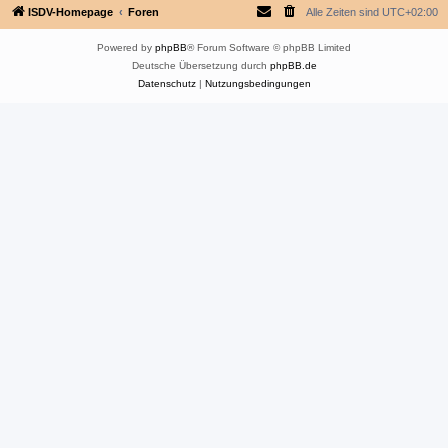
ISDV-Homepage
Foren
Alle Zeiten sind
UTC+02:00
Powered by
phpBB
® Forum Software © phpBB Limited
Deutsche Übersetzung durch
phpBB.de
Datenschutz
|
Nutzungsbedingungen