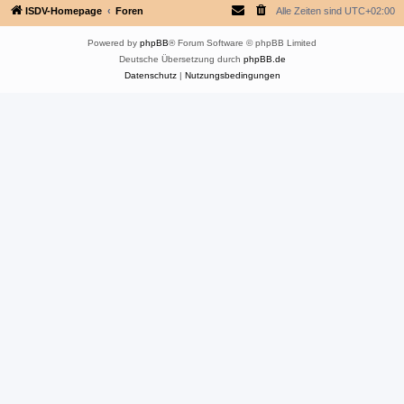
ISDV-Homepage
Foren
Alle Zeiten sind
UTC+02:00
Powered by
phpBB
® Forum Software © phpBB Limited
Deutsche Übersetzung durch
phpBB.de
Datenschutz
|
Nutzungsbedingungen