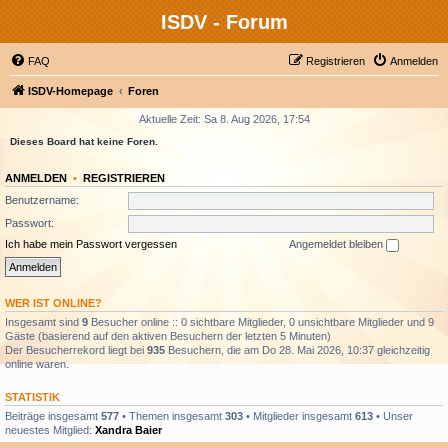
ISDV - Forum
FAQ
Registrieren
Anmelden
ISDV-Homepage
Foren
Aktuelle Zeit: Sa 8. Aug 2026, 17:54
Dieses Board hat keine Foren.
ANMELDEN
•
REGISTRIEREN
Benutzername:
Passwort:
Ich habe mein Passwort vergessen
Angemeldet bleiben
WER IST ONLINE?
Insgesamt sind
9
Besucher online :: 0 sichtbare Mitglieder, 0 unsichtbare Mitglieder und 9
Gäste (basierend auf den aktiven Besuchern der letzten 5 Minuten)
Der Besucherrekord liegt bei
935
Besuchern, die am Do 28. Mai 2026, 10:37 gleichzeitig
online waren.
STATISTIK
Beiträge insgesamt
577
• Themen insgesamt
303
• Mitglieder insgesamt
613
• Unser
neuestes Mitglied:
Xandra Baier