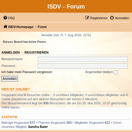
ISDV - Forum
FAQ
Registrieren
Anmelden
ISDV-Homepage
Foren
Aktuelle Zeit: Fr 7. Aug 2026, 22:51
Dieses Board hat keine Foren.
ANMELDEN
•
REGISTRIEREN
Benutzername:
Passwort:
Ich habe mein Passwort vergessen
Angemeldet bleiben
WER IST ONLINE?
Insgesamt sind
6
Besucher online :: 0 sichtbare Mitglieder, 0 unsichtbare Mitglieder und 6
Gäste (basierend auf den aktiven Besuchern der letzten 5 Minuten)
Der Besucherrekord liegt bei
935
Besuchern, die am Do 28. Mai 2026, 10:37 gleichzeitig
online waren.
STATISTIK
Beiträge insgesamt
577
• Themen insgesamt
303
• Mitglieder insgesamt
613
• Unser
neuestes Mitglied:
Xandra Baier