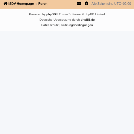
ISDV-Homepage
Foren
Alle Zeiten sind
UTC+02:00
Powered by
phpBB
® Forum Software © phpBB Limited
Deutsche Übersetzung durch
phpBB.de
Datenschutz
|
Nutzungsbedingungen