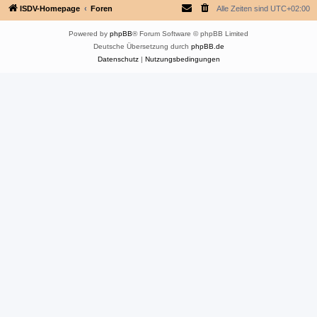
ISDV-Homepage
Foren
Alle Zeiten sind
UTC+02:00
Powered by
phpBB
® Forum Software © phpBB Limited
Deutsche Übersetzung durch
phpBB.de
Datenschutz
|
Nutzungsbedingungen