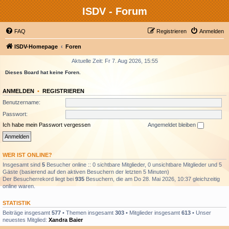
ISDV - Forum
FAQ
Registrieren
Anmelden
ISDV-Homepage
Foren
Aktuelle Zeit: Fr 7. Aug 2026, 15:55
Dieses Board hat keine Foren.
ANMELDEN
•
REGISTRIEREN
Benutzername:
Passwort:
Ich habe mein Passwort vergessen
Angemeldet bleiben
WER IST ONLINE?
Insgesamt sind
5
Besucher online :: 0 sichtbare Mitglieder, 0 unsichtbare Mitglieder und 5
Gäste (basierend auf den aktiven Besuchern der letzten 5 Minuten)
Der Besucherrekord liegt bei
935
Besuchern, die am Do 28. Mai 2026, 10:37 gleichzeitig
online waren.
STATISTIK
Beiträge insgesamt
577
• Themen insgesamt
303
• Mitglieder insgesamt
613
• Unser
neuestes Mitglied:
Xandra Baier