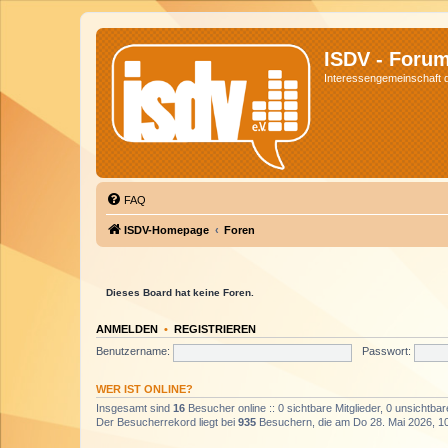
ISDV - Foru
Interessengemeinschaft de
FAQ
ISDV-Homepage
Foren
Dieses Board hat keine Foren.
ANMELDEN
•
REGISTRIEREN
Benutzername:
Passwort:
WER IST ONLINE?
Insgesamt sind
16
Besucher online :: 0 sichtbare Mitglieder, 0 unsichtba
Der Besucherrekord liegt bei
935
Besuchern, die am Do 28. Mai 2026, 10: