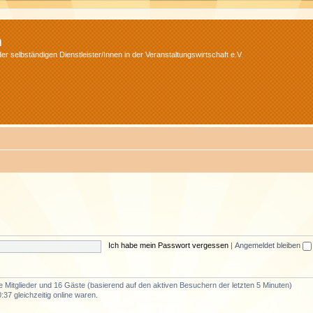
m
r selbständigen Dienstleister/Innen in der Veranstaltungswirtschaft e.V.
Ich habe mein Passwort vergessen
|
Angemeldet bleiben
re Mitglieder und 16 Gäste (basierend auf den aktiven Besuchern der letzten 5 Minuten)
37 gleichzeitig online waren.