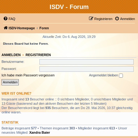
ISDV - Forum
FAQ
Registrieren
Anmelden
ISDV-Homepage
Foren
Aktuelle Zeit: Do 6. Aug 2026, 19:29
Dieses Board hat keine Foren.
ANMELDEN
•
REGISTRIEREN
Benutzername:
Passwort:
Ich habe mein Passwort vergessen
Angemeldet bleiben
WER IST ONLINE?
Insgesamt sind
13
Besucher online :: 0 sichtbare Mitglieder, 0 unsichtbare Mitglieder und
13 Gäste (basierend auf den aktiven Besuchern der letzten 5 Minuten)
Der Besucherrekord liegt bei
935
Besuchern, die am Do 28. Mai 2026, 10:37 gleichzeitig
online waren.
STATISTIK
Beiträge insgesamt
577
• Themen insgesamt
303
• Mitglieder insgesamt
613
• Unser
neuestes Mitglied:
Xandra Baier