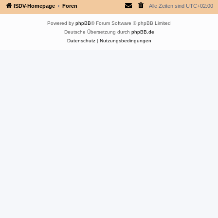
ISDV-Homepage
Foren
Alle Zeiten sind
UTC+02:00
Powered by
phpBB
® Forum Software © phpBB Limited
Deutsche Übersetzung durch
phpBB.de
Datenschutz
|
Nutzungsbedingungen