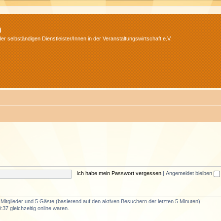
m
r selbständigen Dienstleister/Innen in der Veranstaltungswirtschaft e.V.
Ich habe mein Passwort vergessen
|
Angemeldet bleiben
e Mitglieder und 5 Gäste (basierend auf den aktiven Besuchern der letzten 5 Minuten)
37 gleichzeitig online waren.