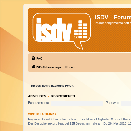
ISDV - Foru
Interessengemeinschaft de
FAQ
ISDV-Homepage
Foren
Dieses Board hat keine Foren.
ANMELDEN
•
REGISTRIEREN
Benutzername:
Passwort:
WER IST ONLINE?
Insgesamt sind
5
Besucher online :: 0 sichtbare Mitglieder, 0 unsichtbar
Der Besucherrekord liegt bei
935
Besuchern, die am Do 28. Mai 2026, 10: