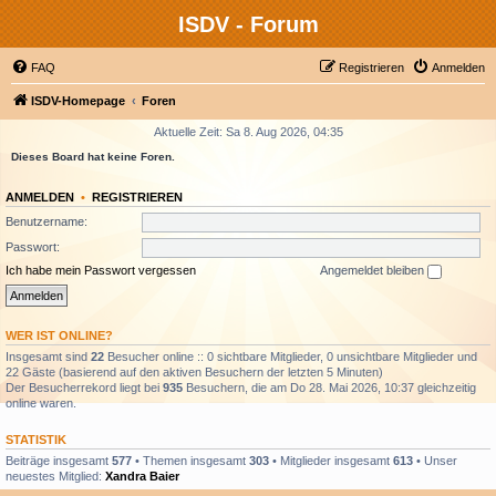
ISDV - Forum
FAQ
Registrieren
Anmelden
ISDV-Homepage
Foren
Aktuelle Zeit: Sa 8. Aug 2026, 04:35
Dieses Board hat keine Foren.
ANMELDEN
•
REGISTRIEREN
Benutzername:
Passwort:
Ich habe mein Passwort vergessen
Angemeldet bleiben
WER IST ONLINE?
Insgesamt sind
22
Besucher online :: 0 sichtbare Mitglieder, 0 unsichtbare Mitglieder und
22 Gäste (basierend auf den aktiven Besuchern der letzten 5 Minuten)
Der Besucherrekord liegt bei
935
Besuchern, die am Do 28. Mai 2026, 10:37 gleichzeitig
online waren.
STATISTIK
Beiträge insgesamt
577
• Themen insgesamt
303
• Mitglieder insgesamt
613
• Unser
neuestes Mitglied:
Xandra Baier