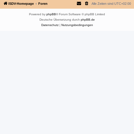
ISDV-Homepage
Foren
Alle Zeiten sind
UTC+02:00
Powered by
phpBB
® Forum Software © phpBB Limited
Deutsche Übersetzung durch
phpBB.de
Datenschutz
|
Nutzungsbedingungen