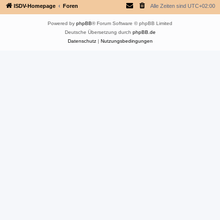
ISDV-Homepage
Foren
Alle Zeiten sind
UTC+02:00
Powered by
phpBB
® Forum Software © phpBB Limited
Deutsche Übersetzung durch
phpBB.de
Datenschutz
|
Nutzungsbedingungen