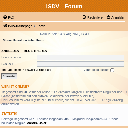
ISDV - Forum
FAQ
Registrieren
Anmelden
ISDV-Homepage
Foren
Aktuelle Zeit: Sa 8. Aug 2026, 14:49
Dieses Board hat keine Foren.
ANMELDEN
•
REGISTRIEREN
Benutzername:
Passwort:
Ich habe mein Passwort vergessen
Angemeldet bleiben
WER IST ONLINE?
Insgesamt sind
20
Besucher online :: 1 sichtbares Mitglied, 0 unsichtbare Mitglieder und 19
Gäste (basierend auf den aktiven Besuchern der letzten 5 Minuten)
Der Besucherrekord liegt bei
935
Besuchern, die am Do 28. Mai 2026, 10:37 gleichzeitig
online waren.
STATISTIK
Beiträge insgesamt
577
• Themen insgesamt
303
• Mitglieder insgesamt
613
• Unser
neuestes Mitglied:
Xandra Baier