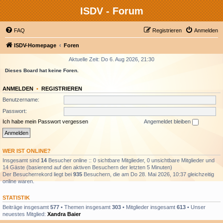
ISDV - Forum
FAQ
Registrieren
Anmelden
ISDV-Homepage
Foren
Aktuelle Zeit: Do 6. Aug 2026, 21:30
Dieses Board hat keine Foren.
ANMELDEN
•
REGISTRIEREN
Benutzername:
Passwort:
Ich habe mein Passwort vergessen
Angemeldet bleiben
WER IST ONLINE?
Insgesamt sind
14
Besucher online :: 0 sichtbare Mitglieder, 0 unsichtbare Mitglieder und
14 Gäste (basierend auf den aktiven Besuchern der letzten 5 Minuten)
Der Besucherrekord liegt bei
935
Besuchern, die am Do 28. Mai 2026, 10:37 gleichzeitig
online waren.
STATISTIK
Beiträge insgesamt
577
• Themen insgesamt
303
• Mitglieder insgesamt
613
• Unser
neuestes Mitglied:
Xandra Baier