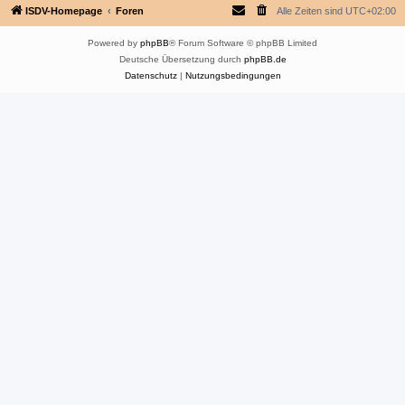
ISDV-Homepage
Foren
Alle Zeiten sind
UTC+02:00
Powered by
phpBB
® Forum Software © phpBB Limited
Deutsche Übersetzung durch
phpBB.de
Datenschutz
|
Nutzungsbedingungen