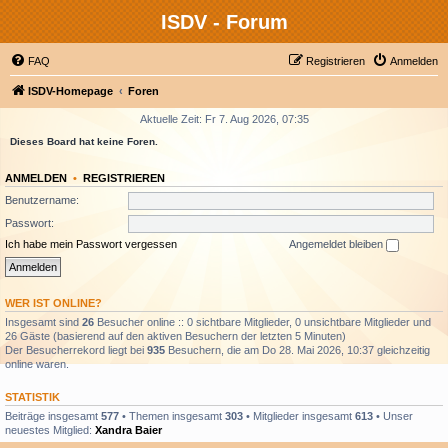
ISDV - Forum
FAQ
Registrieren
Anmelden
ISDV-Homepage
Foren
Aktuelle Zeit: Fr 7. Aug 2026, 07:35
Dieses Board hat keine Foren.
ANMELDEN
•
REGISTRIEREN
Benutzername:
Passwort:
Ich habe mein Passwort vergessen
Angemeldet bleiben
WER IST ONLINE?
Insgesamt sind
26
Besucher online :: 0 sichtbare Mitglieder, 0 unsichtbare Mitglieder und
26 Gäste (basierend auf den aktiven Besuchern der letzten 5 Minuten)
Der Besucherrekord liegt bei
935
Besuchern, die am Do 28. Mai 2026, 10:37 gleichzeitig
online waren.
STATISTIK
Beiträge insgesamt
577
• Themen insgesamt
303
• Mitglieder insgesamt
613
• Unser
neuestes Mitglied:
Xandra Baier