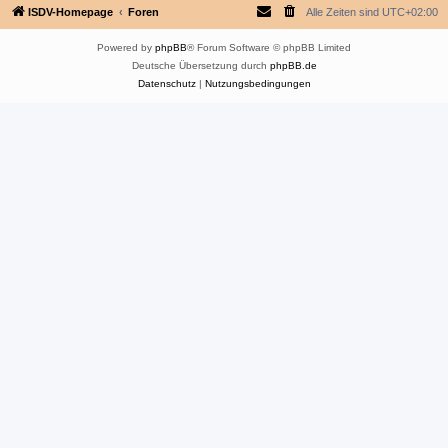
ISDV-Homepage
Foren
Alle Zeiten sind
UTC+02:00
Powered by
phpBB
® Forum Software © phpBB Limited
Deutsche Übersetzung durch
phpBB.de
Datenschutz
|
Nutzungsbedingungen