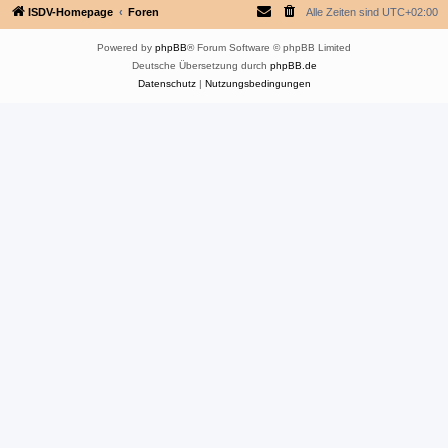
ISDV-Homepage
Foren
Alle Zeiten sind
UTC+02:00
Powered by
phpBB
® Forum Software © phpBB Limited
Deutsche Übersetzung durch
phpBB.de
Datenschutz
|
Nutzungsbedingungen