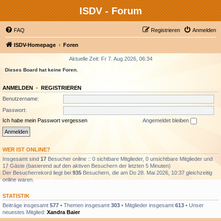
ISDV - Forum
FAQ
Registrieren
Anmelden
ISDV-Homepage
Foren
Aktuelle Zeit: Fr 7. Aug 2026, 06:34
Dieses Board hat keine Foren.
ANMELDEN
•
REGISTRIEREN
Benutzername:
Passwort:
Ich habe mein Passwort vergessen
Angemeldet bleiben
WER IST ONLINE?
Insgesamt sind
17
Besucher online :: 0 sichtbare Mitglieder, 0 unsichtbare Mitglieder und
17 Gäste (basierend auf den aktiven Besuchern der letzten 5 Minuten)
Der Besucherrekord liegt bei
935
Besuchern, die am Do 28. Mai 2026, 10:37 gleichzeitig
online waren.
STATISTIK
Beiträge insgesamt
577
• Themen insgesamt
303
• Mitglieder insgesamt
613
• Unser
neuestes Mitglied:
Xandra Baier