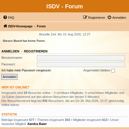
ISDV - Forum
FAQ
Registrieren
Anmelden
ISDV-Homepage
Foren
Aktuelle Zeit: Mo 10. Aug 2026, 12:27
Dieses Board hat keine Foren.
ANMELDEN
•
REGISTRIEREN
Benutzername:
Passwort:
Ich habe mein Passwort vergessen
Angemeldet bleiben
WER IST ONLINE?
Insgesamt sind
19
Besucher online :: 0 sichtbare Mitglieder, 0 unsichtbare Mitglieder und
19 Gäste (basierend auf den aktiven Besuchern der letzten 5 Minuten)
Der Besucherrekord liegt bei
935
Besuchern, die am Do 28. Mai 2026, 10:37 gleichzeitig
online waren.
STATISTIK
Beiträge insgesamt
577
• Themen insgesamt
303
• Mitglieder insgesamt
613
• Unser
neuestes Mitglied:
Xandra Baier