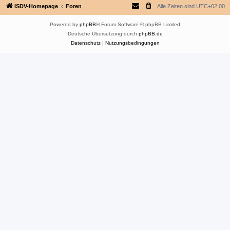
ISDV-Homepage
Foren
Alle Zeiten sind
UTC+02:00
Powered by
phpBB
® Forum Software © phpBB Limited
Deutsche Übersetzung durch
phpBB.de
Datenschutz
|
Nutzungsbedingungen