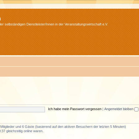
m
r selbständigen Dienstleister/Innen in der Veranstaltungswirtschaft e.V.
Ich habe mein Passwort vergessen
|
Angemeldet bleiben
e Mitglieder und 6 Gäste (basierend auf den aktiven Besuchern der letzten 5 Minuten)
37 gleichzeitig online waren.