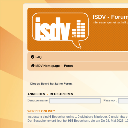
ISDV - Foru
Interessengemeinschaft de
FAQ
ISDV-Homepage
Foren
Dieses Board hat keine Foren.
ANMELDEN
•
REGISTRIEREN
Benutzername:
Passwort:
WER IST ONLINE?
Insgesamt sind
6
Besucher online :: 0 sichtbare Mitglieder, 0 unsichtbar
Der Besucherrekord liegt bei
935
Besuchern, die am Do 28. Mai 2026, 10: