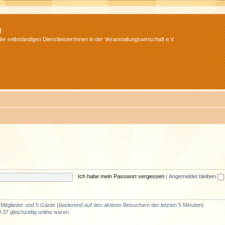
m
r selbständigen Dienstleister/Innen in der Veranstaltungswirtschaft e.V.
Ich habe mein Passwort vergessen
|
Angemeldet bleiben
e Mitglieder und 5 Gäste (basierend auf den aktiven Besuchern der letzten 5 Minuten)
37 gleichzeitig online waren.