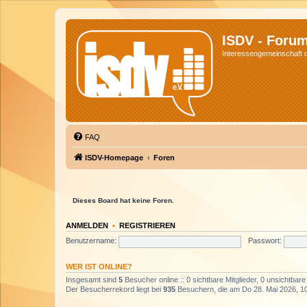
ISDV - Foru
Interessengemeinschaft de
FAQ
ISDV-Homepage
Foren
Dieses Board hat keine Foren.
ANMELDEN
•
REGISTRIEREN
Benutzername:
Passwort:
WER IST ONLINE?
Insgesamt sind
5
Besucher online :: 0 sichtbare Mitglieder, 0 unsichtbar
Der Besucherrekord liegt bei
935
Besuchern, die am Do 28. Mai 2026, 10: