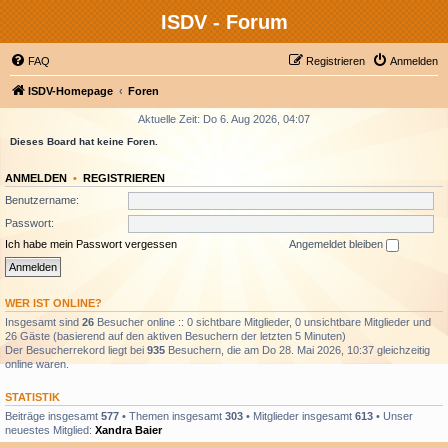
ISDV - Forum
FAQ
Registrieren
Anmelden
ISDV-Homepage
Foren
Aktuelle Zeit: Do 6. Aug 2026, 04:07
Dieses Board hat keine Foren.
ANMELDEN
•
REGISTRIEREN
Benutzername:
Passwort:
Ich habe mein Passwort vergessen
Angemeldet bleiben
WER IST ONLINE?
Insgesamt sind
26
Besucher online :: 0 sichtbare Mitglieder, 0 unsichtbare Mitglieder und
26 Gäste (basierend auf den aktiven Besuchern der letzten 5 Minuten)
Der Besucherrekord liegt bei
935
Besuchern, die am Do 28. Mai 2026, 10:37 gleichzeitig
online waren.
STATISTIK
Beiträge insgesamt
577
• Themen insgesamt
303
• Mitglieder insgesamt
613
• Unser
neuestes Mitglied:
Xandra Baier