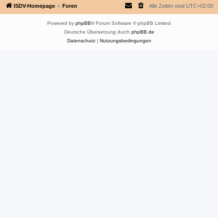
ISDV-Homepage
Foren
Alle Zeiten sind
UTC+02:00
Powered by
phpBB
® Forum Software © phpBB Limited
Deutsche Übersetzung durch
phpBB.de
Datenschutz
|
Nutzungsbedingungen