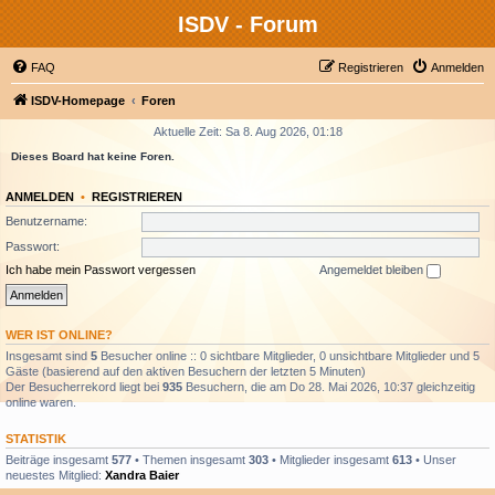
ISDV - Forum
FAQ
Registrieren
Anmelden
ISDV-Homepage
Foren
Aktuelle Zeit: Sa 8. Aug 2026, 01:18
Dieses Board hat keine Foren.
ANMELDEN
•
REGISTRIEREN
Benutzername:
Passwort:
Ich habe mein Passwort vergessen
Angemeldet bleiben
WER IST ONLINE?
Insgesamt sind
5
Besucher online :: 0 sichtbare Mitglieder, 0 unsichtbare Mitglieder und 5
Gäste (basierend auf den aktiven Besuchern der letzten 5 Minuten)
Der Besucherrekord liegt bei
935
Besuchern, die am Do 28. Mai 2026, 10:37 gleichzeitig
online waren.
STATISTIK
Beiträge insgesamt
577
• Themen insgesamt
303
• Mitglieder insgesamt
613
• Unser
neuestes Mitglied:
Xandra Baier