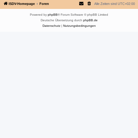
ISDV-Homepage
Foren
Alle Zeiten sind
UTC+02:00
Powered by
phpBB
® Forum Software © phpBB Limited
Deutsche Übersetzung durch
phpBB.de
Datenschutz
|
Nutzungsbedingungen