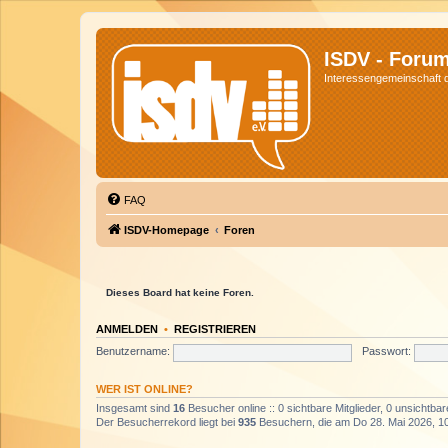
ISDV - Foru
Interessengemeinschaft de
FAQ
ISDV-Homepage
Foren
Dieses Board hat keine Foren.
ANMELDEN
•
REGISTRIEREN
Benutzername:
Passwort:
WER IST ONLINE?
Insgesamt sind
16
Besucher online :: 0 sichtbare Mitglieder, 0 unsichtba
Der Besucherrekord liegt bei
935
Besuchern, die am Do 28. Mai 2026, 10: