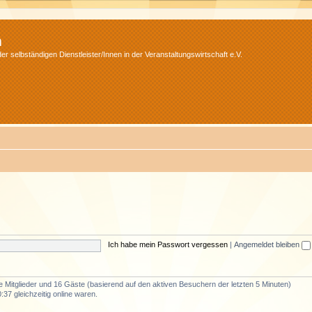
m
r selbständigen Dienstleister/Innen in der Veranstaltungswirtschaft e.V.
Ich habe mein Passwort vergessen
|
Angemeldet bleiben
re Mitglieder und 16 Gäste (basierend auf den aktiven Besuchern der letzten 5 Minuten)
37 gleichzeitig online waren.