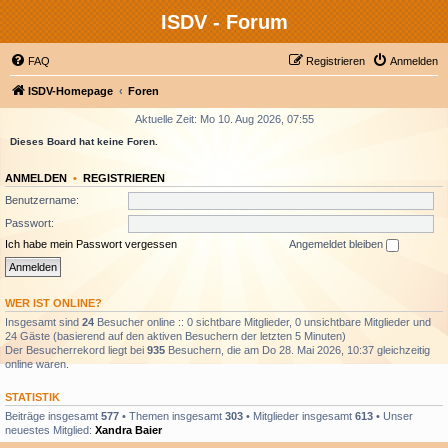
ISDV - Forum
FAQ
Registrieren
Anmelden
ISDV-Homepage
Foren
Aktuelle Zeit: Mo 10. Aug 2026, 07:55
Dieses Board hat keine Foren.
ANMELDEN
•
REGISTRIEREN
Benutzername:
Passwort:
Ich habe mein Passwort vergessen
Angemeldet bleiben
WER IST ONLINE?
Insgesamt sind
24
Besucher online :: 0 sichtbare Mitglieder, 0 unsichtbare Mitglieder und
24 Gäste (basierend auf den aktiven Besuchern der letzten 5 Minuten)
Der Besucherrekord liegt bei
935
Besuchern, die am Do 28. Mai 2026, 10:37 gleichzeitig
online waren.
STATISTIK
Beiträge insgesamt
577
• Themen insgesamt
303
• Mitglieder insgesamt
613
• Unser
neuestes Mitglied:
Xandra Baier