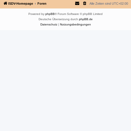
ISDV-Homepage
Foren
Alle Zeiten sind
UTC+02:00
Powered by
phpBB
® Forum Software © phpBB Limited
Deutsche Übersetzung durch
phpBB.de
Datenschutz
|
Nutzungsbedingungen