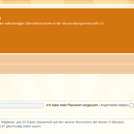
m
r selbständigen Dienstleister/Innen in der Veranstaltungswirtschaft e.V.
Ich habe mein Passwort vergessen
|
Angemeldet bleiben
re Mitglieder und 23 Gäste (basierend auf den aktiven Besuchern der letzten 5 Minuten)
37 gleichzeitig online waren.