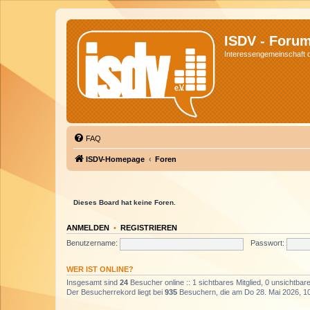
ISDV - Foru
Interessengemeinschaft de
FAQ
ISDV-Homepage
Foren
Dieses Board hat keine Foren.
ANMELDEN
•
REGISTRIEREN
Benutzername:
Passwort:
WER IST ONLINE?
Insgesamt sind
24
Besucher online :: 1 sichtbares Mitglied, 0 unsichtba
Der Besucherrekord liegt bei
935
Besuchern, die am Do 28. Mai 2026, 10: