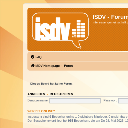
ISDV - Foru
Interessengemeinschaft de
FAQ
ISDV-Homepage
Foren
Dieses Board hat keine Foren.
ANMELDEN
•
REGISTRIEREN
Benutzername:
Passwort:
WER IST ONLINE?
Insgesamt sind
9
Besucher online :: 0 sichtbare Mitglieder, 0 unsichtbar
Der Besucherrekord liegt bei
935
Besuchern, die am Do 28. Mai 2026, 10: