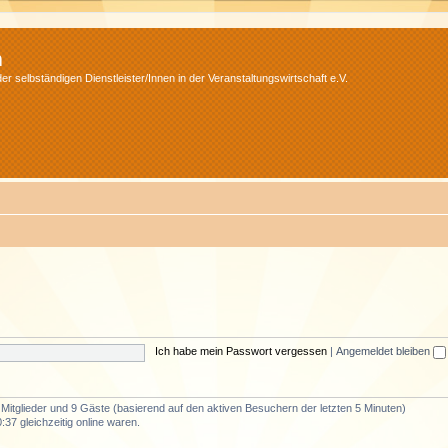
m
r selbständigen Dienstleister/Innen in der Veranstaltungswirtschaft e.V.
Ich habe mein Passwort vergessen
|
Angemeldet bleiben
e Mitglieder und 9 Gäste (basierend auf den aktiven Besuchern der letzten 5 Minuten)
37 gleichzeitig online waren.