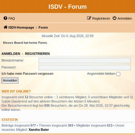
ISDV - Forum
FAQ
Registrieren
Anmelden
ISDV-Homepage
Foren
Aktuelle Zeit: Do 6. Aug 2026, 22:59
Dieses Board hat keine Foren.
ANMELDEN
•
REGISTRIEREN
Benutzername:
Passwort:
Ich habe mein Passwort vergessen
Angemeldet bleiben
WER IST ONLINE?
Insgesamt sind
12
Besucher online :: 1 sichtbares Mitglied, 0 unsichtbare Mitglieder und 11
Gäste (basierend auf den aktiven Besuchern der letzten 5 Minuten)
Der Besucherrekord liegt bei
935
Besuchern, die am Do 28. Mai 2026, 10:37 gleichzeitig
online waren.
STATISTIK
Beiträge insgesamt
577
• Themen insgesamt
303
• Mitglieder insgesamt
613
• Unser
neuestes Mitglied:
Xandra Baier