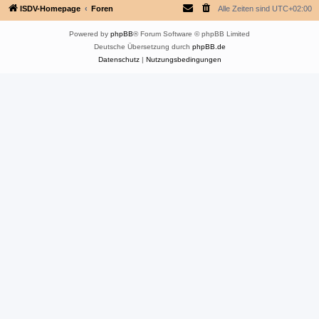
ISDV-Homepage
Foren
Alle Zeiten sind
UTC+02:00
Powered by
phpBB
® Forum Software © phpBB Limited
Deutsche Übersetzung durch
phpBB.de
Datenschutz
|
Nutzungsbedingungen