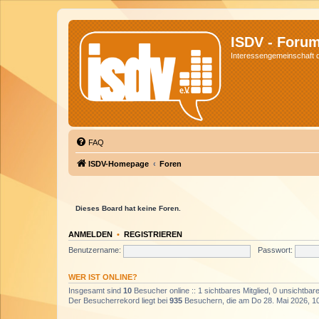
ISDV - Foru
Interessengemeinschaft de
FAQ
ISDV-Homepage
Foren
Dieses Board hat keine Foren.
ANMELDEN
•
REGISTRIEREN
Benutzername:
Passwort:
WER IST ONLINE?
Insgesamt sind
10
Besucher online :: 1 sichtbares Mitglied, 0 unsichtbar
Der Besucherrekord liegt bei
935
Besuchern, die am Do 28. Mai 2026, 10: