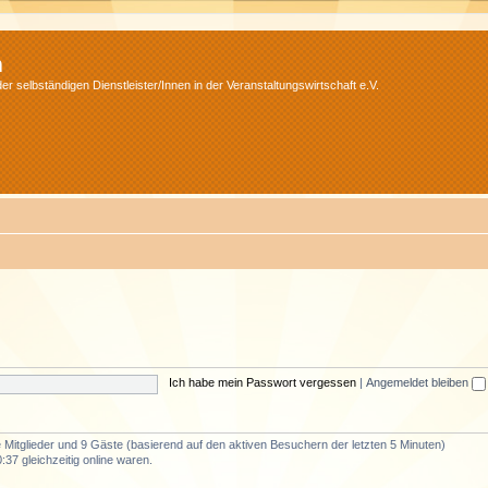
m
r selbständigen Dienstleister/Innen in der Veranstaltungswirtschaft e.V.
Ich habe mein Passwort vergessen
|
Angemeldet bleiben
e Mitglieder und 9 Gäste (basierend auf den aktiven Besuchern der letzten 5 Minuten)
37 gleichzeitig online waren.