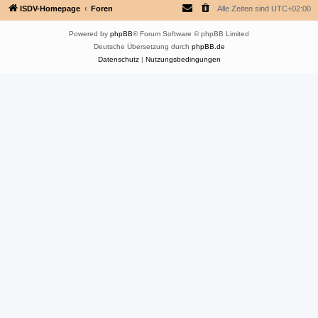
ISDV-Homepage
Foren
Alle Zeiten sind
UTC+02:00
Powered by
phpBB
® Forum Software © phpBB Limited
Deutsche Übersetzung durch
phpBB.de
Datenschutz
|
Nutzungsbedingungen