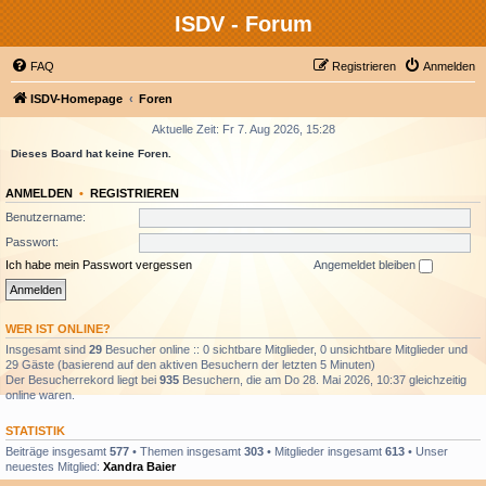
ISDV - Forum
FAQ
Registrieren
Anmelden
ISDV-Homepage
Foren
Aktuelle Zeit: Fr 7. Aug 2026, 15:28
Dieses Board hat keine Foren.
ANMELDEN
•
REGISTRIEREN
Benutzername:
Passwort:
Ich habe mein Passwort vergessen
Angemeldet bleiben
WER IST ONLINE?
Insgesamt sind
29
Besucher online :: 0 sichtbare Mitglieder, 0 unsichtbare Mitglieder und
29 Gäste (basierend auf den aktiven Besuchern der letzten 5 Minuten)
Der Besucherrekord liegt bei
935
Besuchern, die am Do 28. Mai 2026, 10:37 gleichzeitig
online waren.
STATISTIK
Beiträge insgesamt
577
• Themen insgesamt
303
• Mitglieder insgesamt
613
• Unser
neuestes Mitglied:
Xandra Baier