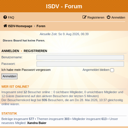
ISDV - Forum
FAQ
Registrieren
Anmelden
ISDV-Homepage
Foren
Aktuelle Zeit: So 9. Aug 2026, 06:39
Dieses Board hat keine Foren.
ANMELDEN
•
REGISTRIEREN
Benutzername:
Passwort:
Ich habe mein Passwort vergessen
Angemeldet bleiben
WER IST ONLINE?
Insgesamt sind
12
Besucher online :: 0 sichtbare Mitglieder, 0 unsichtbare Mitglieder und
12 Gäste (basierend auf den aktiven Besuchern der letzten 5 Minuten)
Der Besucherrekord liegt bei
935
Besuchern, die am Do 28. Mai 2026, 10:37 gleichzeitig
online waren.
STATISTIK
Beiträge insgesamt
577
• Themen insgesamt
303
• Mitglieder insgesamt
613
• Unser
neuestes Mitglied:
Xandra Baier