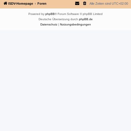
ISDV-Homepage
Foren
Alle Zeiten sind
UTC+02:00
Powered by
phpBB
® Forum Software © phpBB Limited
Deutsche Übersetzung durch
phpBB.de
Datenschutz
|
Nutzungsbedingungen