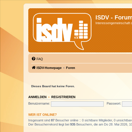
ISDV - Foru
Interessengemeinschaft de
FAQ
ISDV-Homepage
Foren
Dieses Board hat keine Foren.
ANMELDEN
•
REGISTRIEREN
Benutzername:
Passwort:
WER IST ONLINE?
Insgesamt sind
87
Besucher online :: 0 sichtbare Mitglieder, 0 unsichtba
Der Besucherrekord liegt bei
935
Besuchern, die am Do 28. Mai 2026, 10: