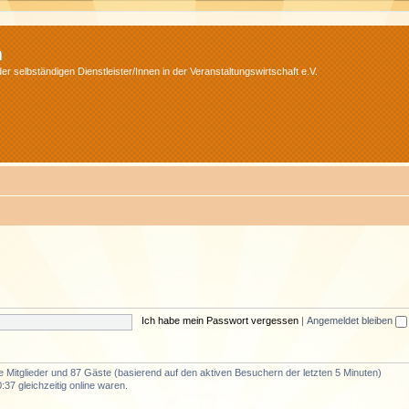
m
r selbständigen Dienstleister/Innen in der Veranstaltungswirtschaft e.V.
Ich habe mein Passwort vergessen
|
Angemeldet bleiben
re Mitglieder und 87 Gäste (basierend auf den aktiven Besuchern der letzten 5 Minuten)
37 gleichzeitig online waren.