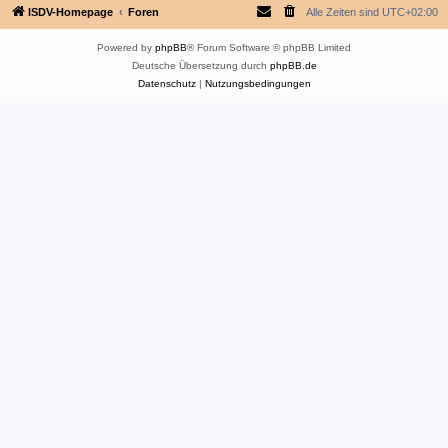
ISDV-Homepage
Foren
Alle Zeiten sind
UTC+02:00
Powered by
phpBB
® Forum Software © phpBB Limited
Deutsche Übersetzung durch
phpBB.de
Datenschutz
|
Nutzungsbedingungen