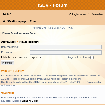
ISDV - Forum
FAQ
Registrieren
Anmelden
ISDV-Homepage
Foren
Aktuelle Zeit: So 9. Aug 2026, 13:25
Dieses Board hat keine Foren.
ANMELDEN
•
REGISTRIEREN
Benutzername:
Passwort:
Ich habe mein Passwort vergessen
Angemeldet bleiben
WER IST ONLINE?
Insgesamt sind
12
Besucher online :: 0 sichtbare Mitglieder, 0 unsichtbare Mitglieder und
12 Gäste (basierend auf den aktiven Besuchern der letzten 5 Minuten)
Der Besucherrekord liegt bei
935
Besuchern, die am Do 28. Mai 2026, 10:37 gleichzeitig
online waren.
STATISTIK
Beiträge insgesamt
577
• Themen insgesamt
303
• Mitglieder insgesamt
613
• Unser
neuestes Mitglied:
Xandra Baier