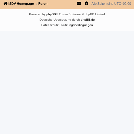
ISDV-Homepage
Foren
Alle Zeiten sind
UTC+02:00
Powered by
phpBB
® Forum Software © phpBB Limited
Deutsche Übersetzung durch
phpBB.de
Datenschutz
|
Nutzungsbedingungen