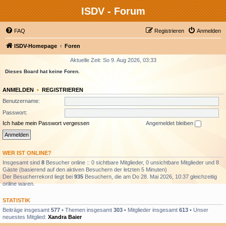
ISDV - Forum
FAQ
Registrieren
Anmelden
ISDV-Homepage
Foren
Aktuelle Zeit: So 9. Aug 2026, 03:33
Dieses Board hat keine Foren.
ANMELDEN
•
REGISTRIEREN
Benutzername:
Passwort:
Ich habe mein Passwort vergessen
Angemeldet bleiben
WER IST ONLINE?
Insgesamt sind
8
Besucher online :: 0 sichtbare Mitglieder, 0 unsichtbare Mitglieder und 8
Gäste (basierend auf den aktiven Besuchern der letzten 5 Minuten)
Der Besucherrekord liegt bei
935
Besuchern, die am Do 28. Mai 2026, 10:37 gleichzeitig
online waren.
STATISTIK
Beiträge insgesamt
577
• Themen insgesamt
303
• Mitglieder insgesamt
613
• Unser
neuestes Mitglied:
Xandra Baier