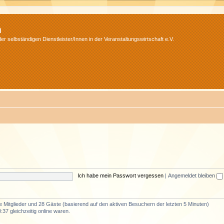
m
r selbständigen Dienstleister/Innen in der Veranstaltungswirtschaft e.V.
Ich habe mein Passwort vergessen
|
Angemeldet bleiben
re Mitglieder und 28 Gäste (basierend auf den aktiven Besuchern der letzten 5 Minuten)
37 gleichzeitig online waren.