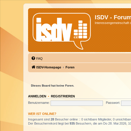
ISDV - Foru
Interessengemeinschaft de
FAQ
ISDV-Homepage
Foren
Dieses Board hat keine Foren.
ANMELDEN
•
REGISTRIEREN
Benutzername:
Passwort:
WER IST ONLINE?
Insgesamt sind
28
Besucher online :: 0 sichtbare Mitglieder, 0 unsichtba
Der Besucherrekord liegt bei
935
Besuchern, die am Do 28. Mai 2026, 10: