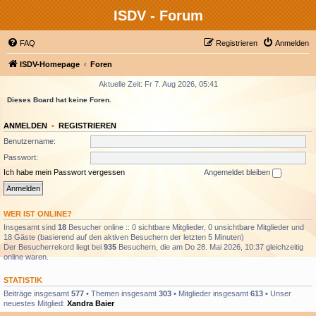
ISDV - Forum
FAQ
Registrieren
Anmelden
ISDV-Homepage
Foren
Aktuelle Zeit: Fr 7. Aug 2026, 05:41
Dieses Board hat keine Foren.
ANMELDEN
•
REGISTRIEREN
Benutzername:
Passwort:
Ich habe mein Passwort vergessen
Angemeldet bleiben
WER IST ONLINE?
Insgesamt sind
18
Besucher online :: 0 sichtbare Mitglieder, 0 unsichtbare Mitglieder und
18 Gäste (basierend auf den aktiven Besuchern der letzten 5 Minuten)
Der Besucherrekord liegt bei
935
Besuchern, die am Do 28. Mai 2026, 10:37 gleichzeitig
online waren.
STATISTIK
Beiträge insgesamt
577
• Themen insgesamt
303
• Mitglieder insgesamt
613
• Unser
neuestes Mitglied:
Xandra Baier