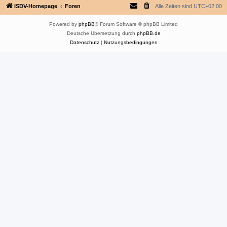
ISDV-Homepage
Foren
Alle Zeiten sind
UTC+02:00
Powered by
phpBB
® Forum Software © phpBB Limited
Deutsche Übersetzung durch
phpBB.de
Datenschutz
|
Nutzungsbedingungen