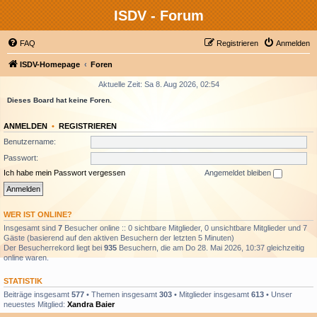
ISDV - Forum
FAQ
Registrieren
Anmelden
ISDV-Homepage
Foren
Aktuelle Zeit: Sa 8. Aug 2026, 02:54
Dieses Board hat keine Foren.
ANMELDEN
•
REGISTRIEREN
Benutzername:
Passwort:
Ich habe mein Passwort vergessen
Angemeldet bleiben
WER IST ONLINE?
Insgesamt sind
7
Besucher online :: 0 sichtbare Mitglieder, 0 unsichtbare Mitglieder und 7
Gäste (basierend auf den aktiven Besuchern der letzten 5 Minuten)
Der Besucherrekord liegt bei
935
Besuchern, die am Do 28. Mai 2026, 10:37 gleichzeitig
online waren.
STATISTIK
Beiträge insgesamt
577
• Themen insgesamt
303
• Mitglieder insgesamt
613
• Unser
neuestes Mitglied:
Xandra Baier