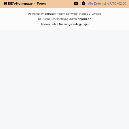
ISDV-Homepage
Foren
Alle Zeiten sind
UTC+02:00
Powered by
phpBB
® Forum Software © phpBB Limited
Deutsche Übersetzung durch
phpBB.de
Datenschutz
|
Nutzungsbedingungen