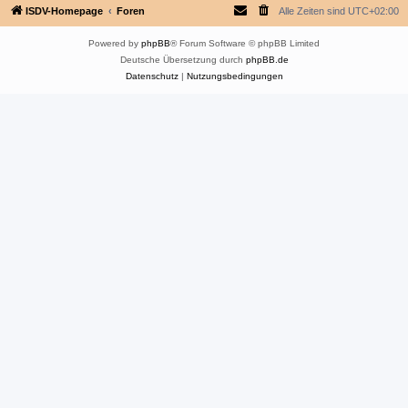
ISDV-Homepage
Foren
Alle Zeiten sind
UTC+02:00
Powered by
phpBB
® Forum Software © phpBB Limited
Deutsche Übersetzung durch
phpBB.de
Datenschutz
|
Nutzungsbedingungen