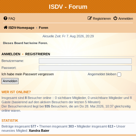
ISDV - Forum
FAQ
Registrieren
Anmelden
ISDV-Homepage
Foren
Aktuelle Zeit: Fr 7. Aug 2026, 20:29
Dieses Board hat keine Foren.
ANMELDEN
•
REGISTRIEREN
Benutzername:
Passwort:
Ich habe mein Passwort vergessen
Angemeldet bleiben
WER IST ONLINE?
Insgesamt sind
8
Besucher online :: 0 sichtbare Mitglieder, 0 unsichtbare Mitglieder und 8
Gäste (basierend auf den aktiven Besuchern der letzten 5 Minuten)
Der Besucherrekord liegt bei
935
Besuchern, die am Do 28. Mai 2026, 10:37 gleichzeitig
online waren.
STATISTIK
Beiträge insgesamt
577
• Themen insgesamt
303
• Mitglieder insgesamt
613
• Unser
neuestes Mitglied:
Xandra Baier