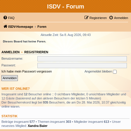
ISDV - Forum
FAQ
Registrieren
Anmelden
ISDV-Homepage
Foren
Aktuelle Zeit: Sa 8. Aug 2026, 09:43
Dieses Board hat keine Foren.
ANMELDEN
•
REGISTRIEREN
Benutzername:
Passwort:
Ich habe mein Passwort vergessen
Angemeldet bleiben
WER IST ONLINE?
Insgesamt sind
12
Besucher online :: 0 sichtbare Mitglieder, 0 unsichtbare Mitglieder und
12 Gäste (basierend auf den aktiven Besuchern der letzten 5 Minuten)
Der Besucherrekord liegt bei
935
Besuchern, die am Do 28. Mai 2026, 10:37 gleichzeitig
online waren.
STATISTIK
Beiträge insgesamt
577
• Themen insgesamt
303
• Mitglieder insgesamt
613
• Unser
neuestes Mitglied:
Xandra Baier