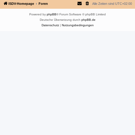
ISDV-Homepage
Foren
Alle Zeiten sind
UTC+02:00
Powered by
phpBB
® Forum Software © phpBB Limited
Deutsche Übersetzung durch
phpBB.de
Datenschutz
|
Nutzungsbedingungen