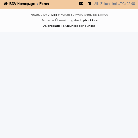
ISDV-Homepage
Foren
Alle Zeiten sind
UTC+02:00
Powered by
phpBB
® Forum Software © phpBB Limited
Deutsche Übersetzung durch
phpBB.de
Datenschutz
|
Nutzungsbedingungen