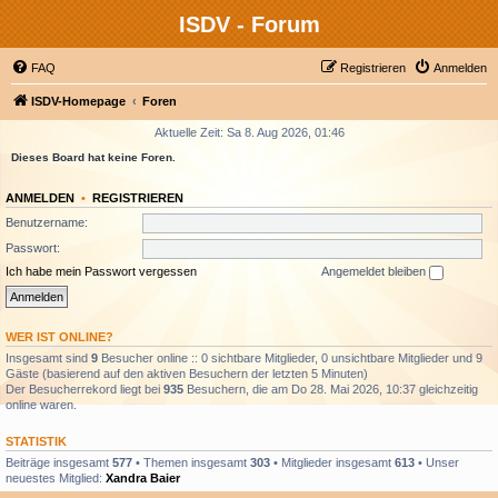
ISDV - Forum
FAQ
Registrieren
Anmelden
ISDV-Homepage
Foren
Aktuelle Zeit: Sa 8. Aug 2026, 01:46
Dieses Board hat keine Foren.
ANMELDEN
•
REGISTRIEREN
Benutzername:
Passwort:
Ich habe mein Passwort vergessen
Angemeldet bleiben
WER IST ONLINE?
Insgesamt sind
9
Besucher online :: 0 sichtbare Mitglieder, 0 unsichtbare Mitglieder und 9
Gäste (basierend auf den aktiven Besuchern der letzten 5 Minuten)
Der Besucherrekord liegt bei
935
Besuchern, die am Do 28. Mai 2026, 10:37 gleichzeitig
online waren.
STATISTIK
Beiträge insgesamt
577
• Themen insgesamt
303
• Mitglieder insgesamt
613
• Unser
neuestes Mitglied:
Xandra Baier