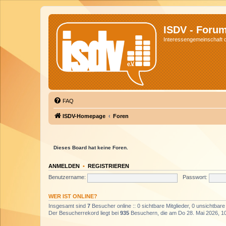
ISDV - Foru
Interessengemeinschaft de
FAQ
ISDV-Homepage
Foren
Dieses Board hat keine Foren.
ANMELDEN
•
REGISTRIEREN
Benutzername:
Passwort:
WER IST ONLINE?
Insgesamt sind
7
Besucher online :: 0 sichtbare Mitglieder, 0 unsichtbar
Der Besucherrekord liegt bei
935
Besuchern, die am Do 28. Mai 2026, 10: