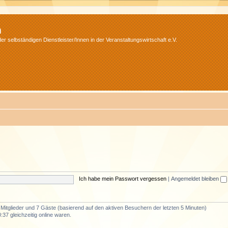
m
r selbständigen Dienstleister/Innen in der Veranstaltungswirtschaft e.V.
Ich habe mein Passwort vergessen
|
Angemeldet bleiben
e Mitglieder und 7 Gäste (basierend auf den aktiven Besuchern der letzten 5 Minuten)
37 gleichzeitig online waren.