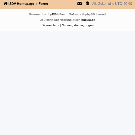
ISDV-Homepage
Foren
Alle Zeiten sind
UTC+02:00
Powered by
phpBB
® Forum Software © phpBB Limited
Deutsche Übersetzung durch
phpBB.de
Datenschutz
|
Nutzungsbedingungen