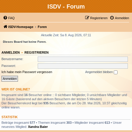
ISDV - Forum
FAQ
Registrieren
Anmelden
ISDV-Homepage
Foren
Aktuelle Zeit: Sa 8. Aug 2026, 07:11
Dieses Board hat keine Foren.
ANMELDEN
•
REGISTRIEREN
Benutzername:
Passwort:
Ich habe mein Passwort vergessen
Angemeldet bleiben
WER IST ONLINE?
Insgesamt sind
16
Besucher online :: 0 sichtbare Mitglieder, 0 unsichtbare Mitglieder und
16 Gäste (basierend auf den aktiven Besuchern der letzten 5 Minuten)
Der Besucherrekord liegt bei
935
Besuchern, die am Do 28. Mai 2026, 10:37 gleichzeitig
online waren.
STATISTIK
Beiträge insgesamt
577
• Themen insgesamt
303
• Mitglieder insgesamt
613
• Unser
neuestes Mitglied:
Xandra Baier