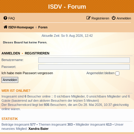
ISDV - Forum
FAQ
Registrieren
Anmelden
ISDV-Homepage
Foren
Aktuelle Zeit: So 9. Aug 2026, 12:42
Dieses Board hat keine Foren.
ANMELDEN
•
REGISTRIEREN
Benutzername:
Passwort:
Ich habe mein Passwort vergessen
Angemeldet bleiben
WER IST ONLINE?
Insgesamt sind
6
Besucher online :: 0 sichtbare Mitglieder, 0 unsichtbare Mitglieder und 6
Gäste (basierend auf den aktiven Besuchern der letzten 5 Minuten)
Der Besucherrekord liegt bei
935
Besuchern, die am Do 28. Mai 2026, 10:37 gleichzeitig
online waren.
STATISTIK
Beiträge insgesamt
577
• Themen insgesamt
303
• Mitglieder insgesamt
613
• Unser
neuestes Mitglied:
Xandra Baier