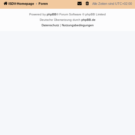
ISDV-Homepage
Foren
Alle Zeiten sind
UTC+02:00
Powered by
phpBB
® Forum Software © phpBB Limited
Deutsche Übersetzung durch
phpBB.de
Datenschutz
|
Nutzungsbedingungen