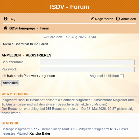
ISDV - Forum
FAQ
Registrieren
Anmelden
ISDV-Homepage
Foren
Aktuelle Zeit: Fr 7. Aug 2026, 20:44
Dieses Board hat keine Foren.
ANMELDEN
•
REGISTRIEREN
Benutzername:
Passwort:
Ich habe mein Passwort vergessen
Angemeldet bleiben
WER IST ONLINE?
Insgesamt sind
10
Besucher online :: 0 sichtbare Mitglieder, 0 unsichtbare Mitglieder und
10 Gäste (basierend auf den aktiven Besuchern der letzten 5 Minuten)
Der Besucherrekord liegt bei
935
Besuchern, die am Do 28. Mai 2026, 10:37 gleichzeitig
online waren.
STATISTIK
Beiträge insgesamt
577
• Themen insgesamt
303
• Mitglieder insgesamt
613
• Unser
neuestes Mitglied:
Xandra Baier