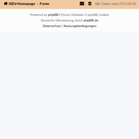
ISDV-Homepage
Foren
Alle Zeiten sind
UTC+02:00
Powered by
phpBB
® Forum Software © phpBB Limited
Deutsche Übersetzung durch
phpBB.de
Datenschutz
|
Nutzungsbedingungen