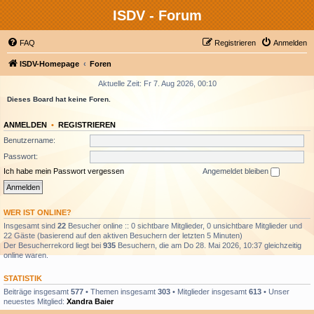
ISDV - Forum
FAQ
Registrieren
Anmelden
ISDV-Homepage
Foren
Aktuelle Zeit: Fr 7. Aug 2026, 00:10
Dieses Board hat keine Foren.
ANMELDEN
•
REGISTRIEREN
Benutzername:
Passwort:
Ich habe mein Passwort vergessen
Angemeldet bleiben
WER IST ONLINE?
Insgesamt sind
22
Besucher online :: 0 sichtbare Mitglieder, 0 unsichtbare Mitglieder und
22 Gäste (basierend auf den aktiven Besuchern der letzten 5 Minuten)
Der Besucherrekord liegt bei
935
Besuchern, die am Do 28. Mai 2026, 10:37 gleichzeitig
online waren.
STATISTIK
Beiträge insgesamt
577
• Themen insgesamt
303
• Mitglieder insgesamt
613
• Unser
neuestes Mitglied:
Xandra Baier