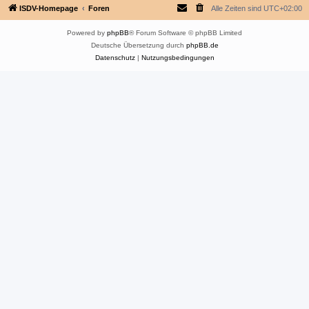
ISDV-Homepage
Foren
Alle Zeiten sind
UTC+02:00
Powered by
phpBB
® Forum Software © phpBB Limited
Deutsche Übersetzung durch
phpBB.de
Datenschutz
|
Nutzungsbedingungen