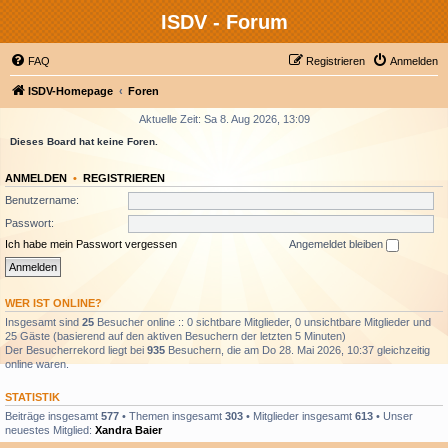
ISDV - Forum
FAQ
Registrieren
Anmelden
ISDV-Homepage
Foren
Aktuelle Zeit: Sa 8. Aug 2026, 13:09
Dieses Board hat keine Foren.
ANMELDEN
•
REGISTRIEREN
Benutzername:
Passwort:
Ich habe mein Passwort vergessen
Angemeldet bleiben
WER IST ONLINE?
Insgesamt sind
25
Besucher online :: 0 sichtbare Mitglieder, 0 unsichtbare Mitglieder und
25 Gäste (basierend auf den aktiven Besuchern der letzten 5 Minuten)
Der Besucherrekord liegt bei
935
Besuchern, die am Do 28. Mai 2026, 10:37 gleichzeitig
online waren.
STATISTIK
Beiträge insgesamt
577
• Themen insgesamt
303
• Mitglieder insgesamt
613
• Unser
neuestes Mitglied:
Xandra Baier