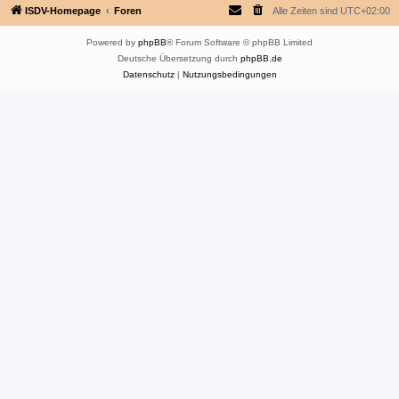
ISDV-Homepage
Foren
Alle Zeiten sind
UTC+02:00
Powered by
phpBB
® Forum Software © phpBB Limited
Deutsche Übersetzung durch
phpBB.de
Datenschutz
|
Nutzungsbedingungen