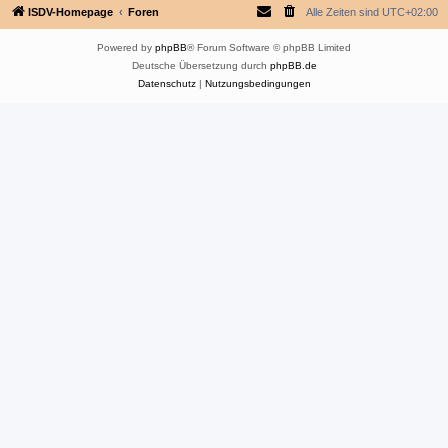
ISDV-Homepage
Foren
Alle Zeiten sind
UTC+02:00
Powered by
phpBB
® Forum Software © phpBB Limited
Deutsche Übersetzung durch
phpBB.de
Datenschutz
|
Nutzungsbedingungen