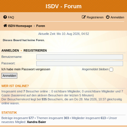
ISDV - Forum
FAQ
Registrieren
Anmelden
ISDV-Homepage
Foren
Aktuelle Zeit: Mo 10. Aug 2026, 04:52
Dieses Board hat keine Foren.
ANMELDEN
•
REGISTRIEREN
Benutzername:
Passwort:
Ich habe mein Passwort vergessen
Angemeldet bleiben
WER IST ONLINE?
Insgesamt sind
7
Besucher online :: 0 sichtbare Mitglieder, 0 unsichtbare Mitglieder und 7
Gäste (basierend auf den aktiven Besuchern der letzten 5 Minuten)
Der Besucherrekord liegt bei
935
Besuchern, die am Do 28. Mai 2026, 10:37 gleichzeitig
online waren.
STATISTIK
Beiträge insgesamt
577
• Themen insgesamt
303
• Mitglieder insgesamt
613
• Unser
neuestes Mitglied:
Xandra Baier