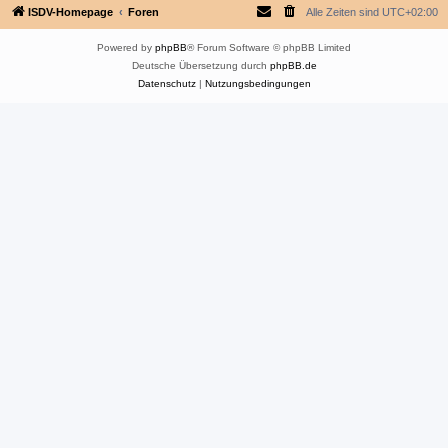
ISDV-Homepage
Foren
Alle Zeiten sind
UTC+02:00
Powered by
phpBB
® Forum Software © phpBB Limited
Deutsche Übersetzung durch
phpBB.de
Datenschutz
|
Nutzungsbedingungen