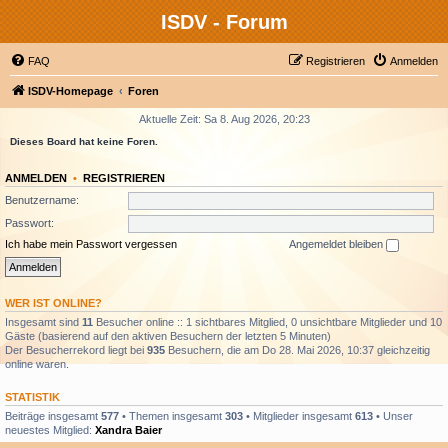
ISDV - Forum
FAQ
Registrieren
Anmelden
ISDV-Homepage
Foren
Aktuelle Zeit: Sa 8. Aug 2026, 20:23
Dieses Board hat keine Foren.
ANMELDEN
•
REGISTRIEREN
Benutzername:
Passwort:
Ich habe mein Passwort vergessen
Angemeldet bleiben
WER IST ONLINE?
Insgesamt sind
11
Besucher online :: 1 sichtbares Mitglied, 0 unsichtbare Mitglieder und 10
Gäste (basierend auf den aktiven Besuchern der letzten 5 Minuten)
Der Besucherrekord liegt bei
935
Besuchern, die am Do 28. Mai 2026, 10:37 gleichzeitig
online waren.
STATISTIK
Beiträge insgesamt
577
• Themen insgesamt
303
• Mitglieder insgesamt
613
• Unser
neuestes Mitglied:
Xandra Baier