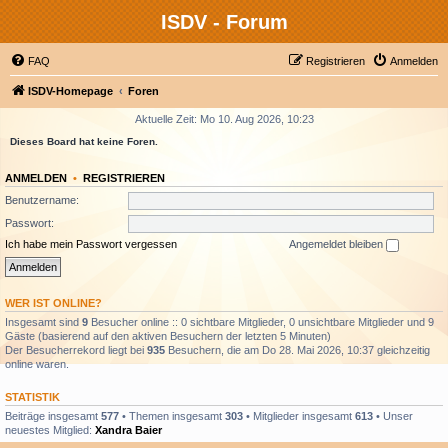
ISDV - Forum
FAQ
Registrieren
Anmelden
ISDV-Homepage
Foren
Aktuelle Zeit: Mo 10. Aug 2026, 10:23
Dieses Board hat keine Foren.
ANMELDEN
•
REGISTRIEREN
Benutzername:
Passwort:
Ich habe mein Passwort vergessen
Angemeldet bleiben
WER IST ONLINE?
Insgesamt sind
9
Besucher online :: 0 sichtbare Mitglieder, 0 unsichtbare Mitglieder und 9
Gäste (basierend auf den aktiven Besuchern der letzten 5 Minuten)
Der Besucherrekord liegt bei
935
Besuchern, die am Do 28. Mai 2026, 10:37 gleichzeitig
online waren.
STATISTIK
Beiträge insgesamt
577
• Themen insgesamt
303
• Mitglieder insgesamt
613
• Unser
neuestes Mitglied:
Xandra Baier