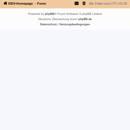
ISDV-Homepage
Foren
Alle Zeiten sind
UTC+02:00
Powered by
phpBB
® Forum Software © phpBB Limited
Deutsche Übersetzung durch
phpBB.de
Datenschutz
|
Nutzungsbedingungen