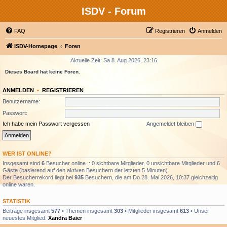
ISDV - Forum
FAQ
Registrieren
Anmelden
ISDV-Homepage
Foren
Aktuelle Zeit: Sa 8. Aug 2026, 23:16
Dieses Board hat keine Foren.
ANMELDEN
•
REGISTRIEREN
Benutzername:
Passwort:
Ich habe mein Passwort vergessen
Angemeldet bleiben
WER IST ONLINE?
Insgesamt sind
6
Besucher online :: 0 sichtbare Mitglieder, 0 unsichtbare Mitglieder und 6
Gäste (basierend auf den aktiven Besuchern der letzten 5 Minuten)
Der Besucherrekord liegt bei
935
Besuchern, die am Do 28. Mai 2026, 10:37 gleichzeitig
online waren.
STATISTIK
Beiträge insgesamt
577
• Themen insgesamt
303
• Mitglieder insgesamt
613
• Unser
neuestes Mitglied:
Xandra Baier