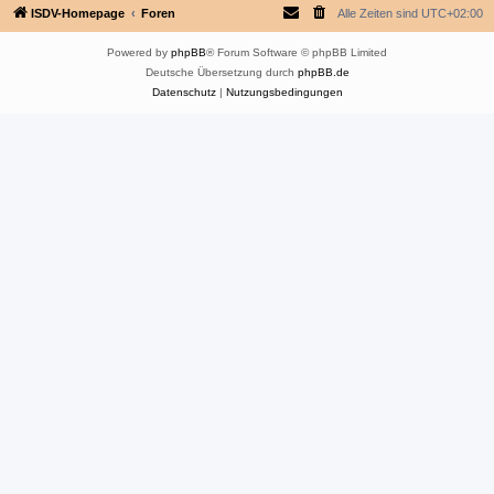
ISDV-Homepage
Foren
Alle Zeiten sind
UTC+02:00
Powered by
phpBB
® Forum Software © phpBB Limited
Deutsche Übersetzung durch
phpBB.de
Datenschutz
|
Nutzungsbedingungen