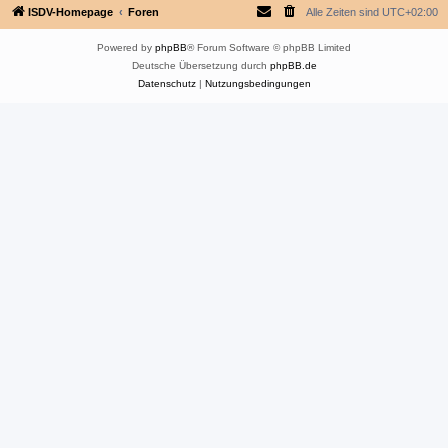
ISDV-Homepage
Foren
Alle Zeiten sind
UTC+02:00
Powered by
phpBB
® Forum Software © phpBB Limited
Deutsche Übersetzung durch
phpBB.de
Datenschutz
|
Nutzungsbedingungen