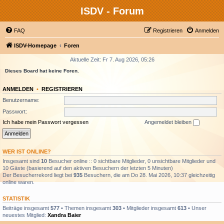
ISDV - Forum
FAQ
Registrieren
Anmelden
ISDV-Homepage
Foren
Aktuelle Zeit: Fr 7. Aug 2026, 05:26
Dieses Board hat keine Foren.
ANMELDEN
•
REGISTRIEREN
Benutzername:
Passwort:
Ich habe mein Passwort vergessen
Angemeldet bleiben
WER IST ONLINE?
Insgesamt sind
10
Besucher online :: 0 sichtbare Mitglieder, 0 unsichtbare Mitglieder und
10 Gäste (basierend auf den aktiven Besuchern der letzten 5 Minuten)
Der Besucherrekord liegt bei
935
Besuchern, die am Do 28. Mai 2026, 10:37 gleichzeitig
online waren.
STATISTIK
Beiträge insgesamt
577
• Themen insgesamt
303
• Mitglieder insgesamt
613
• Unser
neuestes Mitglied:
Xandra Baier